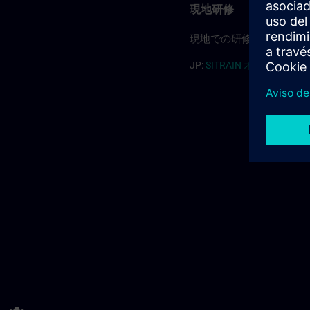
現地研修
現地での研修については
JP:
SITRAIN オンサイト(PDF