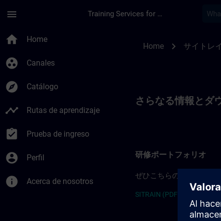
Saltar al contenido principal
Página cargada
menu
Training Services for Digital Industries
SITRAIN Japan
home
Home
chevron_right
Home
サイトレ
group_work
Canales
explore
Catálogo
さらなる情報とダ
timeline
Rutas de aprendizaje
assignment_turned_in
Prueba de ingreso
研修ポートフォリオ
account_circle
Perfil
ぜひこちらのコーストレ
info
Acerca de nosotros
SITRAIN (PDF) >