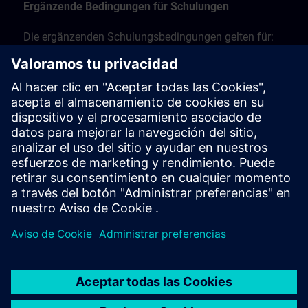
Ergänzende Bedingungen für Schulungen
Die ergänzenden Schulungsbedingungen gelten für:
Präsenzschulungen, Präsenzkurse und Schulungen
vor Ort
Live-Online-Schulungen per Fernzugriff
Workshop-Schulungen.
Finden Sie hier die ergänzenden
Schulungsbedingungen >