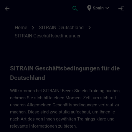
Saltar al contenido principal
Página cargada
place
expand_more
arrow_back
search
login
Spain
SITRAIN Geschäftsbedingungen für Deuts
chevron_right
chevron_right
Home
SITRAIN Deutschland
SITRAIN Geschäftsbedingungen
SITRAIN Geschäftsbedingungen für die
Deutschland
Willkommen bei SITRAIN! Bevor Sie ein Training buchen,
nehmen Sie sich bitte einen Moment Zeit, um sich mit
unseren Allgemeinen Geschäftsbedingungen vertraut zu
machen. Diese sind zweistufig aufgebaut, um Ihnen je
nach Art des von Ihnen gewählten Trainings klare und
relevante Informationen zu bieten.