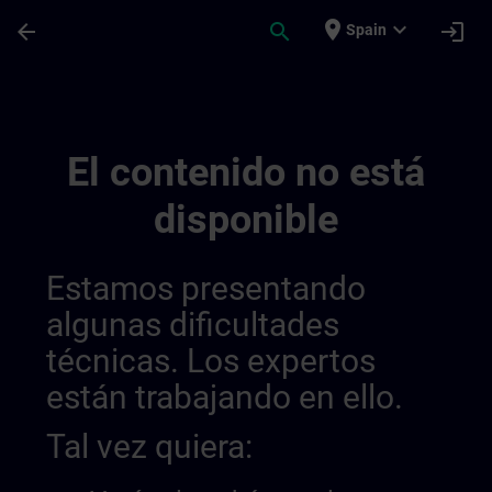
Saltar al contenido principal
Página cargada
place
expand_more
arrow_back
search
login
Spain
Sitrain Columbia | SITRAIN
El contenido no está
disponible
Estamos presentando
algunas dificultades
técnicas. Los expertos
están trabajando en ello.
Tal vez quiera: