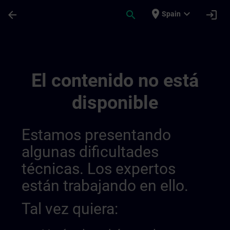
Saltar al contenido principal
Página cargada
place
expand_more
arrow_back
search
login
Spain
Sitrain Argentina 01449090900480819214
El contenido no está
disponible
Estamos presentando
algunas dificultades
técnicas. Los expertos
están trabajando en ello.
Tal vez quiera: