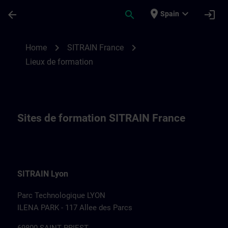
Saltar al contenido principal
Página cargada
place
expand_more
arrow_back
search
login
Spain
Sites de formation SITRAIN France | SITR
chevron_right
chevron_right
Home
SITRAIN France
Lieux de formation
Sites de formation SITRAIN France
SITRAIN Lyon
Parc Technologique LYON
ILENA PARK - 117 Allee des Parcs