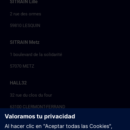
SITRAIN Lille
2 rue des ormes
59810 LESQUIN
SITRAIN Metz
1 boulevard de la solidarité
57070 METZ
HALL32
32 rue du clos du four
63100 CLERMONT-FERRAND