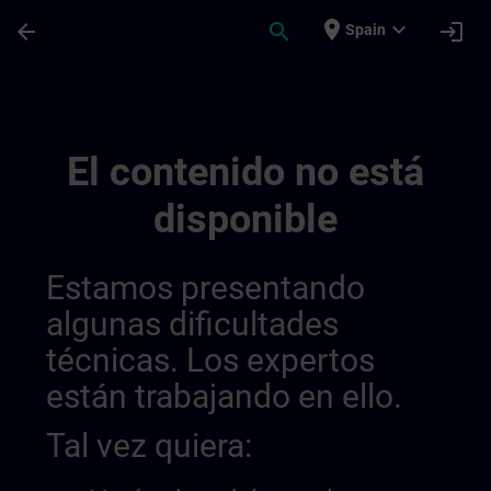
Saltar al contenido principal
Página cargada
place
expand_more
arrow_back
search
login
Spain
Simatic Wincc Unified 1, System Course 
El contenido no está
disponible
Estamos presentando
algunas dificultades
técnicas. Los expertos
están trabajando en ello.
Tal vez quiera: