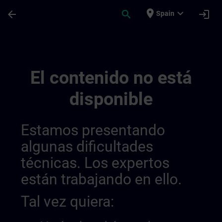
Saltar al contenido principal
Página cargada
place
expand_more
arrow_back
search
login
Spain
Senamics | SITRAIN
El contenido no está
disponible
Estamos presentando
algunas dificultades
técnicas. Los expertos
están trabajando en ello.
Tal vez quiera: