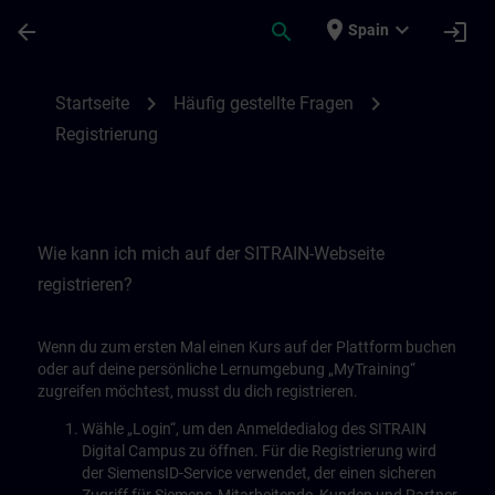
Saltar al contenido principal
Página cargada
place
expand_more
arrow_back
search
login
Spain
Registrierung | SITRAIN
chevron_right
chevron_right
Startseite
Häufig gestellte Fragen
Registrierung
Wie kann ich mich auf der SITRAIN-Webseite
registrieren?
Wenn du zum ersten Mal einen Kurs auf der Plattform buchen
oder auf deine persönliche Lernumgebung „MyTraining“
zugreifen möchtest, musst du dich registrieren.
Wähle „Login“, um den Anmeldedialog des SITRAIN
Digital Campus zu öffnen. Für die Registrierung wird
der SiemensID-Service verwendet, der einen sicheren