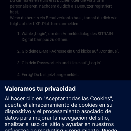
Du kannst einen Kurs erst buchen oder die Plattform
personalisieren, nachdem du dich als Benutzer registriert
hast.
Wenn du bereits ein Benutzerkonto hast, kannst du dich wie
folgt auf der LXP‑Plattform anmelden:
Wähle „Login“, um den Anmeldedialog des SITRAIN
Digital Campus zu öffnen.
Gib deine E-Mail-Adresse ein und klicke auf „Continue“.
Gib dein Passwort ein und klicke auf „Log in“.
Fertig! Du bist jetzt angemeldet.
Play