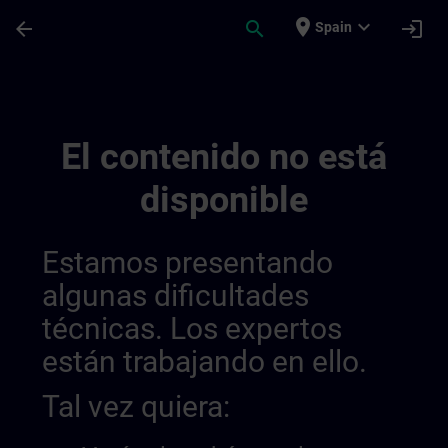
Saltar al contenido principal
Página cargada
place
expand_more
arrow_back
search
login
Spain
Regionális Információs Csatornák | SITRA
El contenido no está
disponible
Estamos presentando
algunas dificultades
técnicas. Los expertos
están trabajando en ello.
Tal vez quiera: