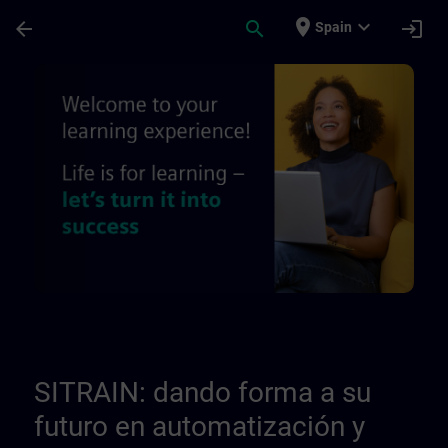
Saltar al contenido principal
Página cargada
place
expand_more
arrow_back
search
login
Spain
Quiénes somos - Páginas de información r
SITRAIN: dando forma a su
futuro en automatización y