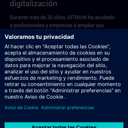
digitalización
Durante más de 30 años, SITRAIN ha ayudado
a profesionales y empresas a ampliar sus
conocimientos, aplicar las habilidades recién
adquiridas y desarrollar sistemáticamente sus
competencias. En la actualidad, apoyamos a
estudiantes de más de 60 países y 170
ubicaciones en todo el mundo.
Nuestra misión: prepararle para los retos de hoy
y de mañana. Con SITRAIN, no solo invierte en
conocimientos, sino también en éxito,
innovación y seguridad futura.
¿Por qué SITRAIN? Porque aprender con
nosotros significa más: