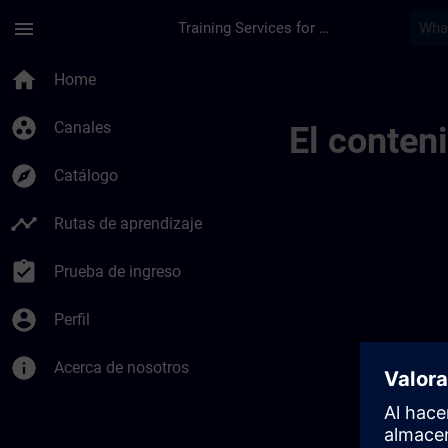
Saltar al contenido principal
Página cargada
menu
Training Services for Digital Industries
Opleidingslocaties V
home
Home
group_work
Canales
El conten
explore
Catálogo
timeline
Rutas de aprendizaje
assignment_turned_in
Prueba de ingreso
account_circle
Perfil
info
Acerca de nosotros