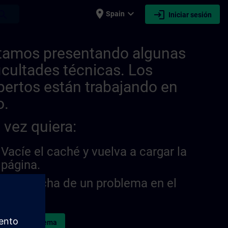
place
expand_more
login
earch
Spain
Iniciar sesión
tamos presentando algunas
ficultades técnicas. Los
pertos están trabajando en
o.
 vez quiera:
Vacíe el caché y vuelva a cargar la
página.
¿Sospecha de un problema en el
sitio?
ormar el problema