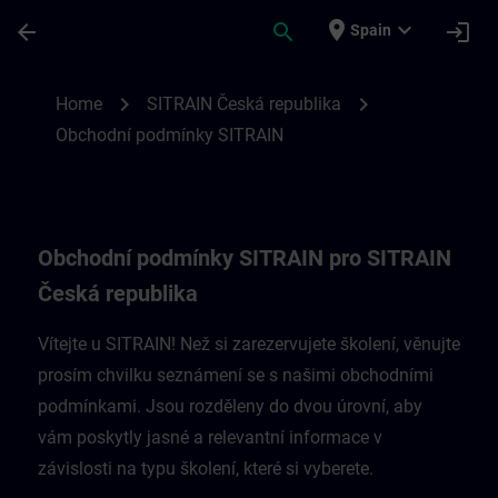
Saltar al contenido principal
Página cargada
place
expand_more
arrow_back
search
login
Spain
Obchodní podmínky SITRAIN pro Českou r
chevron_right
chevron_right
Home
SITRAIN Česká republika
Obchodní podmínky SITRAIN
Obchodní podmínky SITRAIN pro SITRAIN
Česká republika
Vítejte u SITRAIN! Než si zarezervujete školení, věnujte
prosím chvilku seznámení se s našimi obchodními
podmínkami. Jsou rozděleny do dvou úrovní, aby
vám poskytly jasné a relevantní informace v
závislosti na typu školení, které si vyberete.