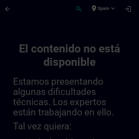
Saltar al contenido principal
Página cargada
place
expand_more
arrow_back
search
login
Spain
Lieux De Formation En Suisse | SITRAIN
El contenido no está
disponible
Estamos presentando
algunas dificultades
técnicas. Los expertos
están trabajando en ello.
Tal vez quiera: