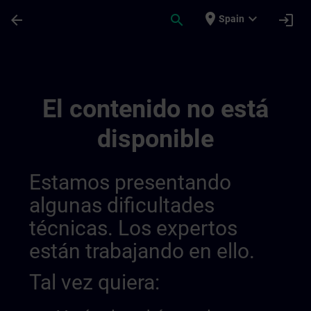
Saltar al contenido principal
Página cargada
place
expand_more
arrow_back
search
login
Spain
Lernreise Mit Kursen | SITRAIN
El contenido no está
disponible
Estamos presentando
algunas dificultades
técnicas. Los expertos
están trabajando en ello.
Tal vez quiera: