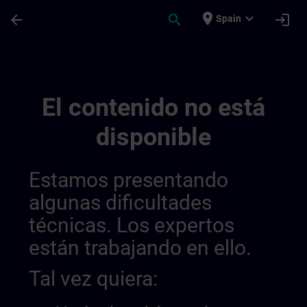
Saltar al contenido principal
Página cargada
place
expand_more
arrow_back
search
login
Spain
Learning Membership 0144535952752312
El contenido no está
disponible
Estamos presentando
algunas dificultades
técnicas. Los expertos
están trabajando en ello.
Tal vez quiera: