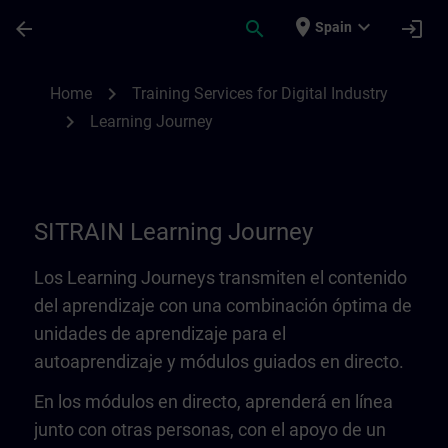
Saltar al contenido principal
Página cargada
place
expand_more
arrow_back
search
login
Spain
Learning Journey | SITRAIN
chevron_right
Home
Training Services for Digital Industry
chevron_right
Learning Journey
SITRAIN Learning Journey
Los Learning Journeys transmiten el contenido
del aprendizaje con una combinación óptima de
unidades de aprendizaje para el
autoaprendizaje y módulos guiados en directo.
En los módulos en directo, aprenderá en línea
junto con otras personas, con el apoyo de un