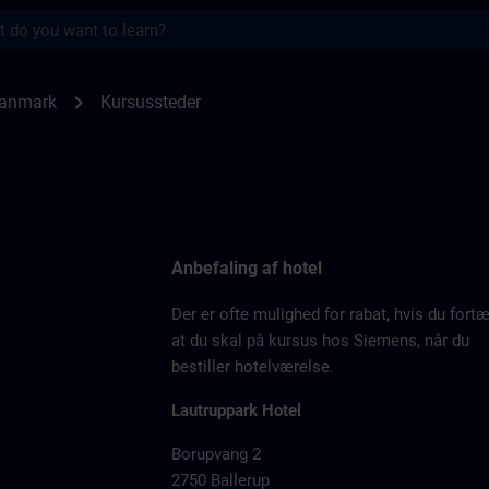
s
ITRAIN Danmark | SITRAIN
chevron_right
Danmark
Kursussteder
Anbefaling af hotel
Der er ofte mulighed for rabat, hvis du fortæl
at du skal på kursus hos Siemens, når du
bestiller hotelværelse.
Lautruppark Hotel
Borupvang 2
2750 Ballerup