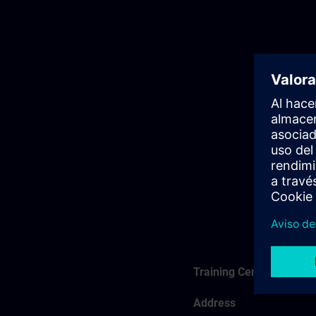
Training Center Aarhus
Address