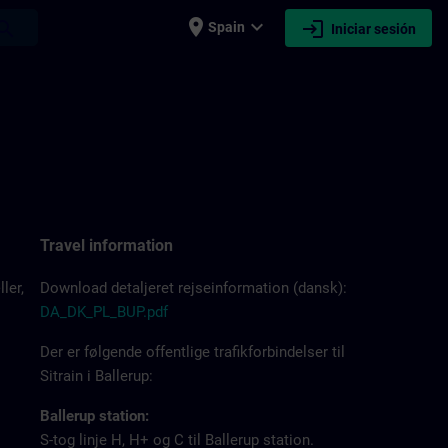
place
expand_more
login
earch
Spain
Iniciar sesión
Travel information
ler,
Download detaljeret rejseinformation (dansk):
DA_DK_PL_BUP.pdf
Der er følgende offentlige trafikforbindelser til
Sitrain i Ballerup:
Ballerup station:
S-tog linje H, H+ og C til Ballerup station.