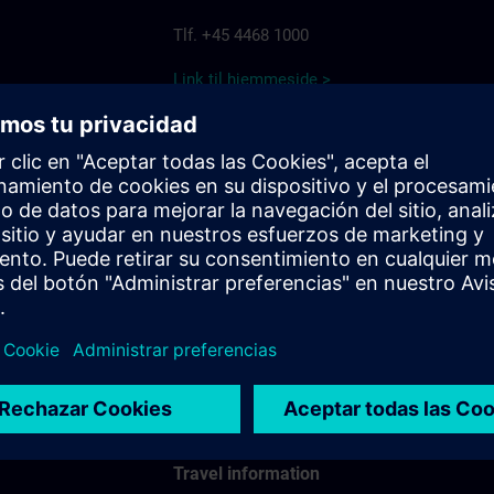
Tlf. +45 4468 1000
Link til hjemmeside >
HERLØV KRO HOTEL
Herlev Torv 9 - 11
2730 Herlev
Tlf. +45 4494 0003
Link til hjemmeside >
Travel information