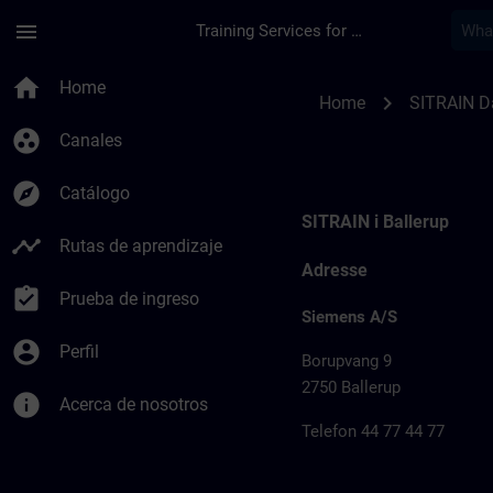
Saltar al contenido principal
Página cargada
menu
Training Services for Digital Industries
Kursussteder for S
home
Home
chevron_right
Home
SITRAIN 
group_work
Canales
explore
Catálogo
SITRAIN i Ballerup
timeline
Rutas de aprendizaje
Adresse
assignment_turned_in
Prueba de ingreso
Siemens A/S
account_circle
Perfil
Borupvang 9
2750 Ballerup
info
Acerca de nosotros
Telefon 44 77 44 77