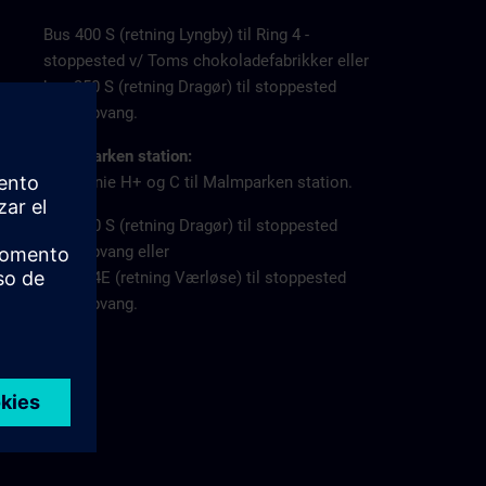
Bus 400 S (retning Lyngby) til Ring 4 -
stoppested v/ Toms chokoladefabrikker eller
bus 350 S (retning Dragør) til stoppested
v/Borupvang.
Malmparken station:
S-tog linie H+ og C til Malmparken station.
Bus 350 S (retning Dragør) til stoppested
v/Borupvang eller
Bus 154E (retning Værløse) til stoppested
v/Borupvang.