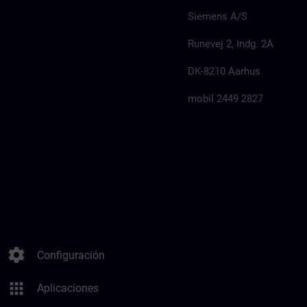
Siemens A/S
Runevej 2, Indg. 2A
DK-8210 Aarhus
mobil 2449 2827
settings
Configuración
apps
Aplicaciones