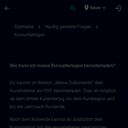
Saltar al contenido principal
Página cargada
place
expand_more
arrow_back
search
login
Spain
Kursunterlagen | SITRAIN
chevron_right
chevron_right
Startseite
Häufig gestellte Fragen
Kursunterlagen
Wie kann ich meine Kursunterlagen herunterladen?
Du kannst im Bereich „Meine Dokumente“ dein
Kursmaterial als PDF herunterladen. Dies ist möglich
ab dem dritten Kalendertag vor dem Kursbeginn und
bis ein Jahr nach Kursende.
Nach dem Kursende kannst du zusätzlich dein
Kursmaterial mit den eingebetteten persönlichen