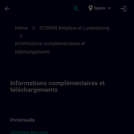
Saltar al contenido principal
Página cargada
place
expand_more
arrow_back
search
login
Spain
Informations complémentaires et téléch
chevron_right
Home
SITRAIN Belgique et Luxembourg
chevron_right
Informations complémentaires et
téléchargements
Informations complémentaires et
téléchargements
Portefeuille
Catalogue des cours