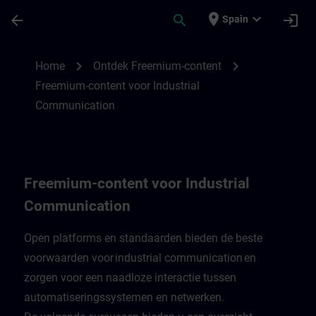
Saltar al contenido principal
Página cargada
place
expand_more
arrow_back
search
login
Spain
Freemium-content voor Industrial Commun
chevron_right
chevron_right
Home
Ontdek Freemium-content
Freemium-content voor Industrial
Communication
Freemium-content voor Industrial
Communication
Open platforms en standaarden bieden de beste
voorwaarden voor industrial communication en
zorgen voor een naadloze interactie tussen
automatiseringssystemen en netwerken.