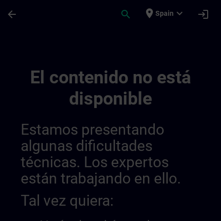
Saltar al contenido principal
Página cargada
place
expand_more
arrow_back
search
login
Spain
Canais Regionais De Informação | SITRAI
El contenido no está
disponible
Estamos presentando
algunas dificultades
técnicas. Los expertos
están trabajando en ello.
Tal vez quiera: