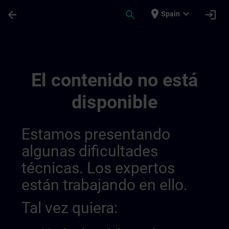
Saltar al contenido principal
Página cargada
place
expand_more
arrow_back
search
login
Spain
Accréditation Et Subventions En Suisse |
El contenido no está
disponible
Estamos presentando
algunas dificultades
técnicas. Los expertos
están trabajando en ello.
Tal vez quiera: