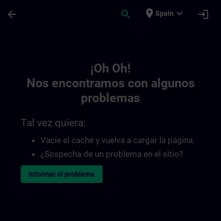
Saltar al contenido principal
Página cargada
place
expand_more
arrow_back
search
login
Spain
Toc | SITRAIN
¡Oh Oh!
Nos encontramos con algunos
problemas
Tal vez quiera:
Vacíe el caché y vuelva a cargar la página.
¿Sospecha de un problema en el sitio?
Informar el problema