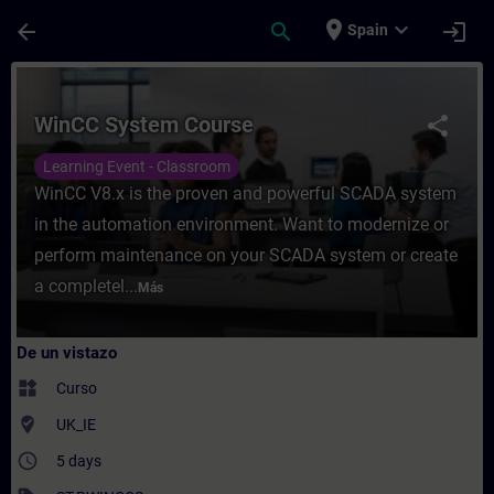
Saltar al contenido principal
Página cargada
place
expand_more
arrow_back
search
login
Spain
Curso - WinCC System Course - Entrenamie
WinCC System Course
share
Learning Event - Classroom
WinCC V8.x is the proven and powerful SCADA system
in the automation environment. Want to modernize or
perform maintenance on your SCADA system or create
a completel...
Más
De un vistazo
widgets
Curso
where_to_vote
UK_IE
access_time
5 days