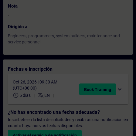
Nota
-
Dirigido a
Engineers, programmers, system builders, maintenance and
service personnel.
Fechas e inscripción
Oct 26, 2026 | 09:30 AM
(UTC+00:00)
expand_more
Book Training
schedule
translate
5 días
EN
¿No has encontrado una fecha adecuada?
Inscríbete en la lista de solicitudes y recibirás una notificación en
cuanto haya nuevas fechas disponibles.
Activar el servicio de notificación