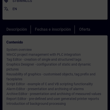
sell
ST-BWINCCS
translate
EN
Descripción
Fechas e inscripción
Oferta
Contenido
System overview
WinCC project management with PLC integration
Tag Editor - creation of single and structured tags
Graphics Designer - configuration of static and dynamic
pictures
Reusability of graphics - customised objects, tag prefix and
faceplates
Script Editor - example of C and VB scripting functionality
Alarm Editor - presentation and archiving of alarms
Archive Editor - presentation and archiving of measured values
Report Editor - pre-defined and user generated printer reports
Introduction of background processing