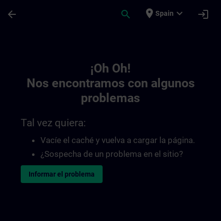
Saltar al contenido principal
Página cargada
place
expand_more
arrow_back
search
login
Spain
Toc | SITRAIN
¡Oh Oh!
Nos encontramos con algunos
problemas
Tal vez quiera:
Vacíe el caché y vuelva a cargar la página.
¿Sospecha de un problema en el sitio?
Informar el problema