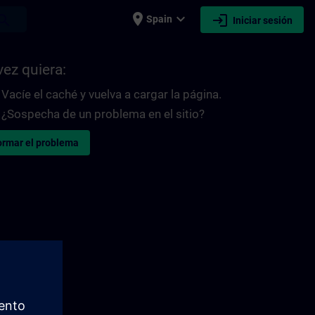
place
expand_more
login
earch
Spain
Iniciar sesión
vez quiera:
Vacíe el caché y vuelva a cargar la página.
¿Sospecha de un problema en el sitio?
ormar el problema