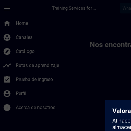
Saltar al contenido principal
Página cargada
menu
Training Services for Digital Industries
Toc | SITRAIN
home
Home
group_work
Canales
Nos encontr
explore
Catálogo
timeline
Rutas de aprendizaje
assignment_turned_in
Prueba de ingreso
account_circle
Perfil
info
Acerca de nosotros