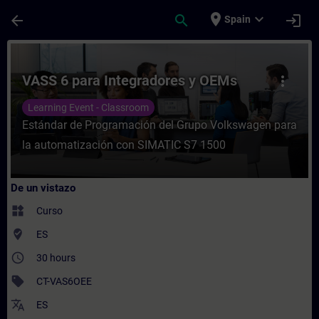
Saltar al contenido principal
Página cargada
place
expand_more
arrow_back
search
login
Spain
Curso - VASS 6 para Integradores y OEMs 
VASS 6 para Integradores y OEMs
more_vert
Learning Event - Classroom
Estándar de Programación del Grupo Volkswagen para
la automatización con SIMATIC S7 1500
De un vistazo
widgets
Curso
where_to_vote
ES
access_time
30 hours
sell
CT-VAS6OEE
translate
ES