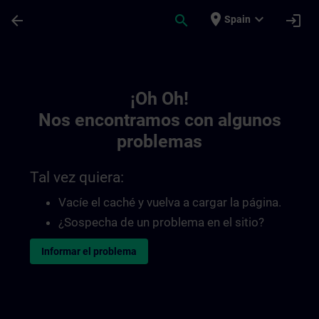
Saltar al contenido principal
Página cargada
place
expand_more
arrow_back
search
login
Spain
Toc | SITRAIN
¡Oh Oh!
Nos encontramos con algunos
problemas
Tal vez quiera:
Vacíe el caché y vuelva a cargar la página.
¿Sospecha de un problema en el sitio?
Informar el problema