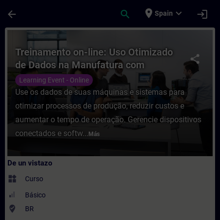
Saltar al contenido principal
Página cargada
place
expand_more
arrow_back
search
login
Spain
Curso - Treinamento on-line: Uso Otimiza
Treinamento on-line: Uso Otimizado
share
de Dados na Manufatura com
Industrial Edge
Learning Event - Online
Use os dados de suas máquinas e sistemas para
otimizar processos de produção, reduzir custos e
aumentar o tempo de operação. Gerencie dispositivos
conectados e softw...
Más
De un vistazo
widgets
Curso
Básico
where_to_vote
BR