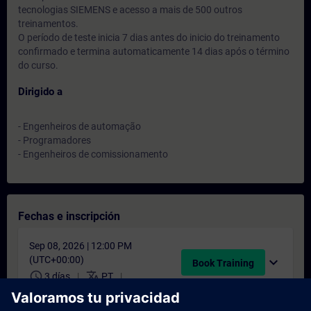
tecnologias SIEMENS e acesso a mais de 500 outros
treinamentos.
O período de teste inicia 7 dias antes do inicio do treinamento
confirmado e termina automaticamente 14 dias após o término
do curso.
Dirigido a
- Engenheiros de automação
- Programadores
- Engenheiros de comissionamento
Fechas e inscripción
Sep 08, 2026 | 12:00 PM
(UTC+00:00)
expand_more
Book Training
schedule
translate
3 días
PT