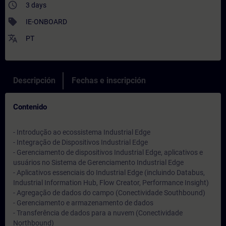
access_time
3 days
sell
IE-ONBOARD
translate
PT
Descripción
Fechas e inscripción
Contenido
- Introdução ao ecossistema Industrial Edge
- Integração de Dispositivos Industrial Edge
- Gerenciamento de dispositivos Industrial Edge, aplicativos e
usuários no Sistema de Gerenciamento Industrial Edge
- Aplicativos essenciais do Industrial Edge (incluindo Databus,
Industrial Information Hub, Flow Creator, Performance Insight)
- Agregação de dados do campo (Conectividade Southbound)
- Gerenciamento e armazenamento de dados
- Transferência de dados para a nuvem (Conectividade
Northbound)