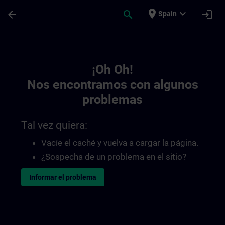
Saltar al contenido principal
Página cargada
place
expand_more
arrow_back
search
login
Spain
Toc | SITRAIN
¡Oh Oh!
Nos encontramos con algunos
problemas
Tal vez quiera:
Vacíe el caché y vuelva a cargar la página.
¿Sospecha de un problema en el sitio?
Informar el problema