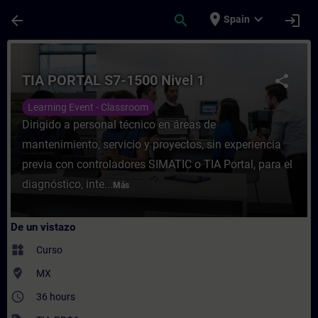
Saltar al contenido principal
Página cargada
place
expand_more
arrow_back
search
login
Spain
Curso - TIA PORTAL S7-1500 Nivel 1 - Entr
TIA PORTAL S7-1500 Nivel 1
share
Learning Event - Classroom
Dirigido a personal técnico en áreas de
mantenimiento, servicio y proyectos, sin experiencia
previa con controladores SIMATIC o TIA Portal, para el
diagnóstico, inte...
Más
De un vistazo
widgets
Curso
where_to_vote
MX
access_time
36 hours