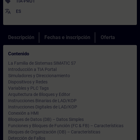
sell
TIA-PRO1
translate
ES
Descripción
Fechas e inscripción
Oferta
Contenido
La Familia de Sistemas SIMATIC S7
Introducción a TIA Portal
Simuladores y Direccionamiento
Dispositivos y Redes
Variables y PLC Tags
Arquitectura de Bloques y Editor
Instrucciones Binarias de LAD/KOP
Instrucciones Digitales de LAD/KOP
Conexión a HMI
Bloques de Datos (DB) – Datos Simples
Funciones y Bloques de Función (FC & FB) – Características
Bloques de Organización (OB) – Características
Detección de Fallos