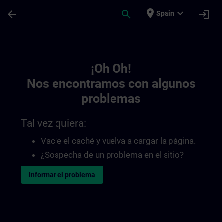
Saltar al contenido principal
Página cargada
place
expand_more
arrow_back
search
login
Spain
Toc | SITRAIN
¡Oh Oh!
Nos encontramos con algunos
problemas
Tal vez quiera:
Vacíe el caché y vuelva a cargar la página.
¿Sospecha de un problema en el sitio?
Informar el problema