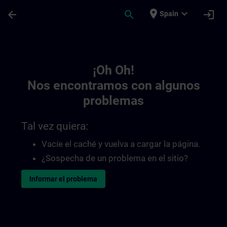
Saltar al contenido principal
Página cargada
place
expand_more
arrow_back
search
login
Spain
Toc | SITRAIN
¡Oh Oh!
Nos encontramos con algunos
problemas
Tal vez quiera:
Vacíe el caché y vuelva a cargar la página.
¿Sospecha de un problema en el sitio?
Informar el problema