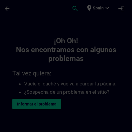
Saltar al contenido principal
Página cargada
place
expand_more
arrow_back
search
login
Spain
Toc | SITRAIN
¡Oh Oh!
Nos encontramos con algunos
problemas
Tal vez quiera:
Vacíe el caché y vuelva a cargar la página.
¿Sospecha de un problema en el sitio?
Informar el problema