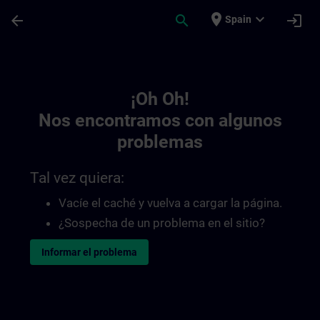
Saltar al contenido principal
Página cargada
place
expand_more
arrow_back
search
login
Spain
Toc | SITRAIN
¡Oh Oh!
Nos encontramos con algunos
problemas
Tal vez quiera:
Vacíe el caché y vuelva a cargar la página.
¿Sospecha de un problema en el sitio?
Informar el problema