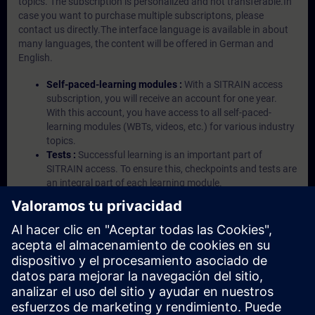
topics. The subscription is personalized and not transferable.In
case you want to purchase multiple subscriptons, please
contact us directly.The interface language is available in about
many languages, the content will be offered in German and
English.
Self-paced-learning modules :
With a SITRAIN access
subscription, you will receive an account for one year.
With this account, you have access to all self-paced-
learning modules (WBTs, videos, etc.) for various industry
topics.
Tests :
Successful learning is an important part of
SITRAIN access. To ensure this, checkpoints and tests are
an integral part of each learning module.
Exercises with Virtual Exercise Lab :
VE Lab is a cloud-
based environment with pre-installed software ( TIA
Portal etc.) In your first SITRAIN access subscription two
(2) hours for VE Lab are included.
Expert Talks :
In regular webinars, you will receive first-
hand information from our experts on Siemens Industry
products.
Management Account :
A management account is
possible if at least five (5) subscriptions are purchased.