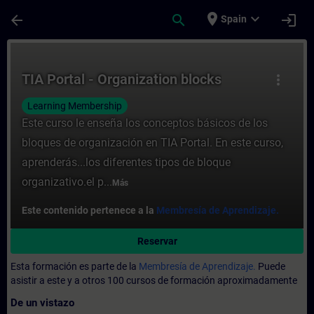
Saltar al contenido principal
Página cargada
place
expand_more
arrow_back
search
login
Spain
Curso - TIA Portal - Organization blocks -
TIA Portal - Organization blocks
more_vert
Learning Membership
Este curso le enseña los conceptos básicos de los
bloques de organización en TIA Portal. En este curso,
aprenderás...los diferentes tipos de bloque
organizativo.el p...
Más
Este contenido pertenece a la
Membresía de Aprendizaje.
Reservar
Esta formación es parte de la
Membresía de Aprendizaje.
Puede
asistir a este y a otros 100 cursos de formación aproximadamente
De un vistazo