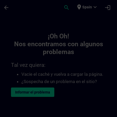
Saltar al contenido principal
Página cargada
place
expand_more
arrow_back
search
login
Spain
Toc | SITRAIN
¡Oh Oh!
Nos encontramos con algunos
problemas
Tal vez quiera:
Vacíe el caché y vuelva a cargar la página.
¿Sospecha de un problema en el sitio?
Informar el problema