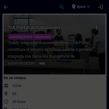
Saltar al contenido principal
Página cargada
place
expand_more
arrow_back
search
login
Spain
Curso - TIA Portal Actualización - Entren
TIA Portal Actualización
more_vert
Learning Event - Classroom
Totally Integrated Automation Portal
(TIA Portal)
constituye el entorno de trabajo para la ingeniería
integrada con todos los dispositivos de
automatización: ...
Más
De un vistazo
widgets
Curso
where_to_vote
ES
access_time
35 hours