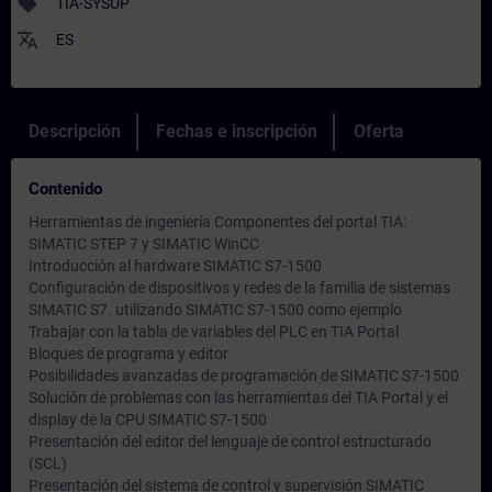
sell
TIA-SYSUP
translate
ES
Descripción
Fechas e inscripción
Oferta
Contenido
Herramientas de ingeniería Componentes del portal TIA:
SIMATIC STEP 7 y SIMATIC WinCC
Introducción al hardware SIMATIC S7-1500
Configuración de dispositivos y redes de la familia de sistemas
SIMATIC S7. utilizando SIMATIC S7-1500 como ejemplo
Trabajar con la tabla de variables del PLC en TIA Portal
Bloques de programa y editor
Posibilidades avanzadas de programación de SIMATIC S7-1500
Solución de problemas con las herramientas del TIA Portal y el
display de la CPU SIMATIC S7-1500
Presentación del editor del lenguaje de control estructurado
(SCL)
Presentación del sistema de control y supervisión SIMATIC