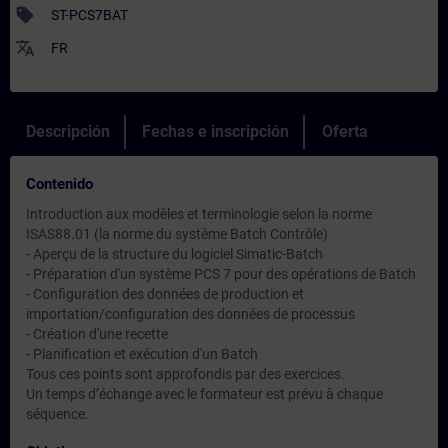
sell
ST-PCS7BAT
translate
FR
Descripción
Fechas e inscripción
Oferta
Contenido
Introduction aux modèles et terminologie selon la norme
ISAS88.01 (la norme du système Batch Contrôle)
- Aperçu de la structure du logiciel Simatic-Batch
- Préparation d'un système PCS 7 pour des opérations de Batch
- Configuration des données de production et
importation/configuration des données de processus
- Création d'une recette
- Planification et exécution d'un Batch
Tous ces points sont approfondis par des exercices.
Un temps d’échange avec le formateur est prévu à chaque
séquence.