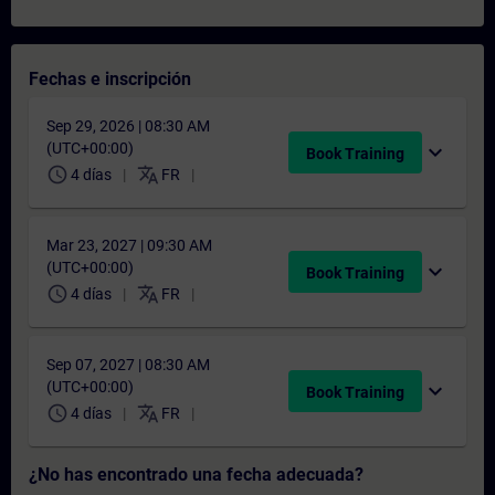
Fechas e inscripción
Sep 29, 2026 | 08:30 AM
(UTC+00:00)
expand_more
Book Training
schedule
translate
4 días
FR
Mar 23, 2027 | 09:30 AM
(UTC+00:00)
expand_more
Book Training
schedule
translate
4 días
FR
Sep 07, 2027 | 08:30 AM
(UTC+00:00)
expand_more
Book Training
schedule
translate
4 días
FR
¿No has encontrado una fecha adecuada?