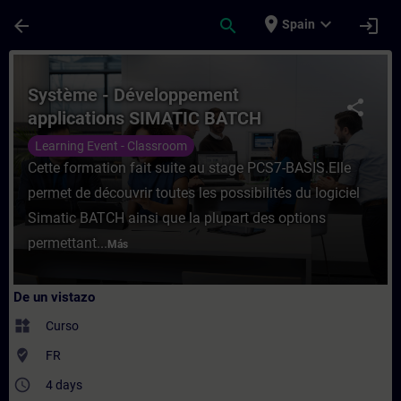
Saltar al contenido principal
Página cargada
place
expand_more
arrow_back
search
login
Spain
Curso - Système - Développement applicat
Système - Développement
share
applications SIMATIC BATCH
Learning Event - Classroom
Cette formation fait suite au stage PCS7-BASIS.Elle
permet de découvrir toutes les possibilités du logiciel
Simatic BATCH ainsi que la plupart des options
permettant...
Más
De un vistazo
widgets
Curso
where_to_vote
FR
access_time
4 days