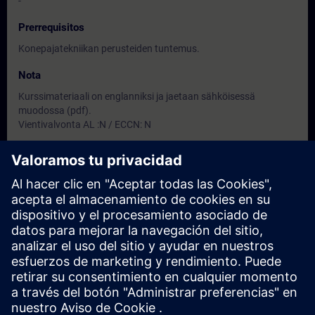
-
Prerrequisitos
Konepajatekniikan perusteiden tuntemus.
Nota
Kurssimateriaali on englanniksi ja jaetaan sähköisessä
muodossa (pdf).
Vientivalvonta AL :N / ECCN: N
Dirigido a
-
Fechas e inscripción
Actualmente no hay eventos disponibles
Inscríbete en la lista de solicitudes y recibirás una notificación en
cuanto haya nuevas fechas disponibles.
Activar el servicio de notificación