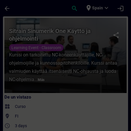
Saltar al contenido principal
Página cargada
place
expand_more
arrow_back
search
login
Spain
Curso - Sitrain Sinumerik One Käyttö ja oh
Sitrain Sinumerik One Käyttö ja
share
ohjelmointi
Learning Event - Classroom
Kurssi on tarkoitettu NC-koneenkäyttäjille, NC-
ohjelmoijille ja kunnossapitohenkilöille. Kurssi antaa
valmiuden käyttää itsenäisesti NC-ohjausta ja luoda
NC-ohjelmia...
Más
De un vistazo
widgets
Curso
where_to_vote
FI
access_time
3 days