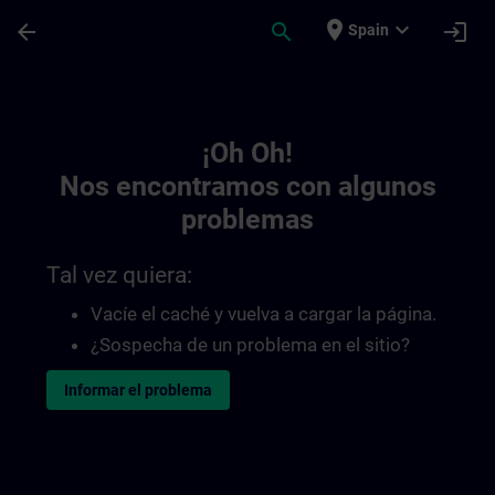
Saltar al contenido principal
Página cargada
place
expand_more
arrow_back
search
login
Spain
Toc | SITRAIN
¡Oh Oh!
Nos encontramos con algunos
problemas
Tal vez quiera:
Vacíe el caché y vuelva a cargar la página.
¿Sospecha de un problema en el sitio?
Informar el problema