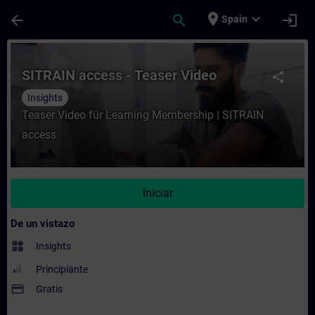
Saltar al contenido principal
Página cargada
place
expand_more
arrow_back
search
login
Spain
Curso - SITRAIN access - Teaser Video - E
SITRAIN access - Teaser Video
share
Insights
Teaser Video für Learning Membership | SITRAIN
access
Iniciar
De un vistazo
widgets
Insights
Principiante
payment
Gratis