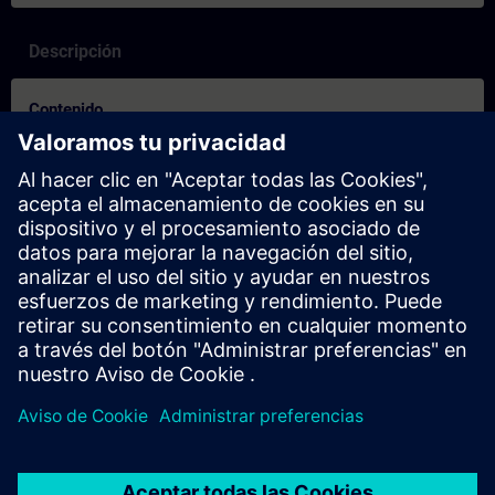
Descripción
Contenido
Was ist Learning Membership | SITRAIN access?
SITRAIN access ist mehr als nur eine Videoplattform. Die
Lernplattform vermittelt Wissen durch modulare Wissens-
Nuggets wie Tutorials, Screencasts, Präsentationen, Übungen
und Tests.