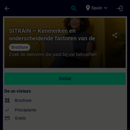
Saltar al contenido principal
Página cargada
place
expand_more
arrow_back
search
login
Spain
Curso - SITRAIN – Kenmerken en ondersche
SITRAIN – Kenmerken en
share
onderscheidende factoren van de
leervormen
Brochure
Zoek de leervorm die past bij uw behoeften
Iniciar
De un vistazo
widgets
Brochure
Principiante
payment
Gratis