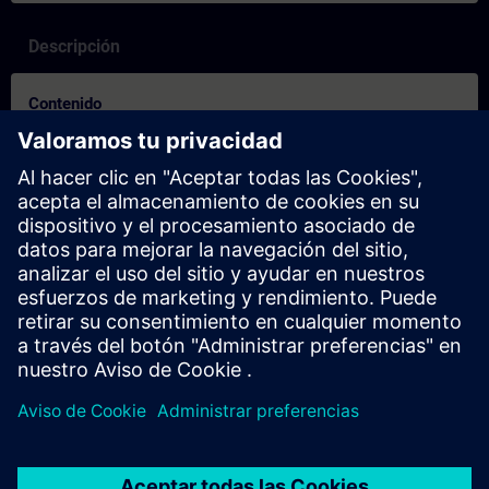
Descripción
Contenido
SITRAIN – Egenskaper og diff erensiering av læringsformatene