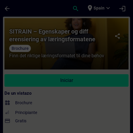
Saltar al contenido principal
Página cargada
place
expand_more
arrow_back
search
login
Spain
Curso - SITRAIN – Egenskaper og diff eren
SITRAIN – Egenskaper og diff
share
erensiering av læringsformatene
Brochure
Finn det riktige læringsformatet til dine behov
Iniciar
De un vistazo
widgets
Brochure
Principiante
payment
Gratis