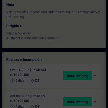
Nota
Verfügbar als Präsenz- und Online-Seminar, auf Anfrage als Vor-
Ort-Training.
Dirigido a
Berufschullehrer
Ausbilder in Industrie und Handwerk
Fechas e inscripción
Sep 21, 2026 | 06:30 AM
(UTC+00:00)
expand_more
Book Training
schedule
translate
5 días
DE
Apr 05, 2027 | 06:30 AM
(UTC+00:00)
expand_more
Book Training
schedule
translate
5 días
DE