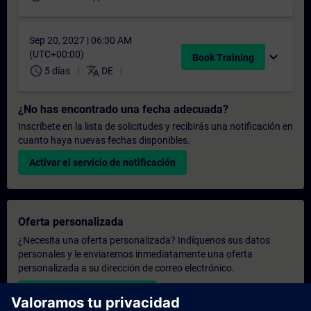
Sep 20, 2027 | 06:30 AM
(UTC+00:00)
expand_more
Book Training
schedule
translate
5 días
DE
¿No has encontrado una fecha adecuada?
Inscríbete en la lista de solicitudes y recibirás una notificación en
cuanto haya nuevas fechas disponibles.
Activar el servicio de notificación
Oferta personalizada
¿Necesita una oferta personalizada? Indíquenos sus datos
personales y le enviaremos inmediatamente una oferta
personalizada a su dirección de correo electrónico.
Enviar una oferta personal