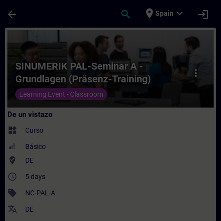
Saltar al contenido principal
Página cargada
place
expand_more
arrow_back
search
login
Spain
Curso - SINUMERIK PAL-Seminar A - Grundl
SINUMERIK PAL-Seminar A -
more_vert
Grundlagen (Präsenz-Training)
Learning Event - Classroom
De un vistazo
widgets
Curso
Básico
where_to_vote
DE
access_time
5 days
sell
NC-PAL-A
translate
DE