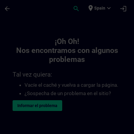
Saltar al contenido principal
Página cargada
place
expand_more
arrow_back
search
login
Spain
Toc | SITRAIN
¡Oh Oh!
Nos encontramos con algunos
problemas
Tal vez quiera:
Vacíe el caché y vuelva a cargar la página.
¿Sospecha de un problema en el sitio?
Informar el problema