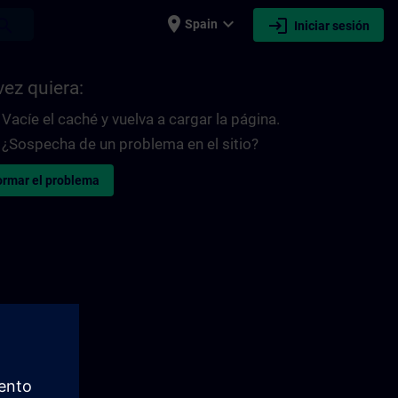
place
expand_more
login
earch
Spain
Iniciar sesión
vez quiera:
Vacíe el caché y vuelva a cargar la página.
¿Sospecha de un problema en el sitio?
ormar el problema