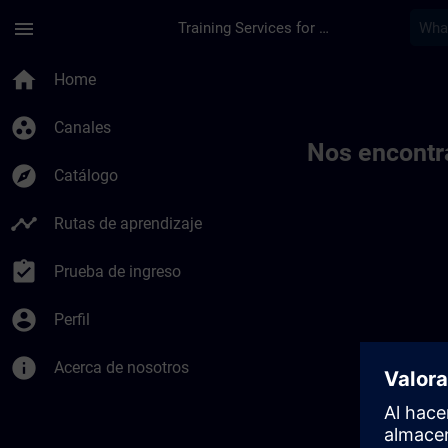
Saltar al contenido principal
Página cargada
menu
Training Services for Digital Industries
Toc | SITRAIN
home
Home
group_work
Canales
Nos encontr
explore
Catálogo
timeline
Rutas de aprendizaje
assignment_turned_in
Prueba de ingreso
account_circle
Perfil
info
Acerca de nosotros