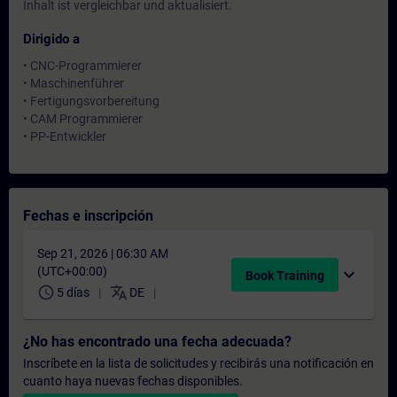
Inhalt ist vergleichbar und aktualisiert.
Dirigido a
• CNC-Programmierer
• Maschinenführer
• Fertigungsvorbereitung
• CAM Programmierer
• PP-Entwickler
Fechas e inscripción
Sep 21, 2026 | 06:30 AM
(UTC+00:00)
expand_more
Book Training
schedule
translate
5 días
DE
¿No has encontrado una fecha adecuada?
Inscríbete en la lista de solicitudes y recibirás una notificación en
cuanto haya nuevas fechas disponibles.