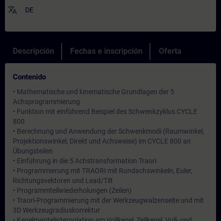
translate
DE
Descripción
Fechas e inscripción
Oferta
Contenido
• Mathematische und kinematische Grundlagen der 5
Achsprogrammierung
• Funktion mit einführend Beispiel des Schwenkzyklus CYCLE
800
• Berechnung und Anwendung der Schwenkmodi (Raumwinkel,
Projektionswinkel, Direkt und Achsweise) im CYCLE 800 an
Übungsteilen
• Einführung in die 5 Achstransformation Traori
• Programmierung mit TRAORI mit Rundachswinkeln, Euler,
Richtungsvektoren und Lead/Tilt
• Programmteilwiederholungen (Zeilen)
• Traori-Programmierung mit der Werkzeugwalzenseite und mit
3D Werkzeugradiuskorrektur
• Kegelmantelinterpolation am Vollkegel, Teilkegel, Voll- und