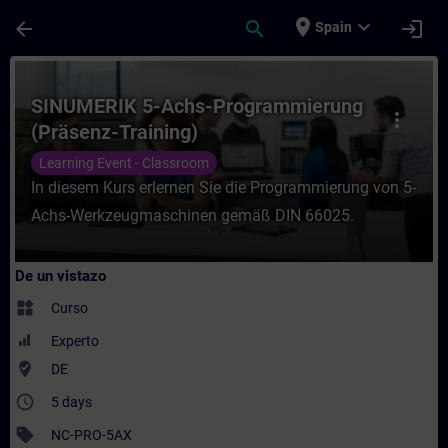
Saltar al contenido principal
Página cargada
place
expand_more
arrow_back
search
login
Spain
Curso - SINUMERIK 5-Achs-Programmierung 
SINUMERIK 5-Achs-Programmierung
more_vert
(Präsenz-Training)
Learning Event - Classroom
In diesem Kurs erlernen Sie die Programmierung von 5-
Achs-Werkzeugmaschinen gemäß DIN 66025.
De un vistazo
widgets
Curso
Experto
where_to_vote
DE
access_time
5 days
sell
NC-PRO-5AX