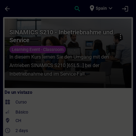
Saltar al contenido principal
Página cargada
place
expand_more
arrow_back
search
login
Spain
Curso - SINAMICS S210 - Inbetriebnahme u
SINAMICS S210 - Inbetriebnahme und
more_vert
Service
Learning Event - Classroom
In diesem Kurs lernen Sie den Umgang mit den
Antrieben SINAMICS S210 [6SL5…] bei der
Inbetriebnahme und im Service-Fall.
De un vistazo
widgets
Curso
Básico
where_to_vote
CH
access_time
2 days