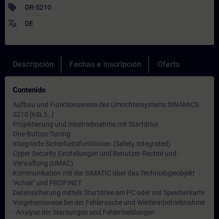
sell
DR-S210
translate
DE
Descripción
Fechas e inscripción
Oferta
Contenido
Aufbau und Funktionsweise des Umrichtersystems SINAMICS
S210 [6SL5…]
Projektierung und Inbetriebnahme mit Startdrive
One-Button-Tuning
Integrierte Sicherheitsfunktionen (Safety Integrated)
Cyper Security Einstellungen und Benutzer-Rechte und -
Verwaltung (UMAC)
Kommunikation mit der SIMATIC über das Technologieobjekt
"Achse" und PROFINET
Datensicherung mittels Startdrive am PC oder mit Speicherkarte
Vorgehensweise bei der Fehlersuche und Wiederinbetriebnahme
- Analyse der Warnungen und Fehlermeldungen