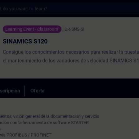
s
20 - Entrenamiento - Capacitación - Capac
Learning Event - Classroom
DR-SNS-SI
SINAMICS S120
Consigue los conocimientos necesarios para realizar la puest
el mantenimiento de los variadores de velocidad SINAMICS S
scripción
Oferta
entos, visión general de la documentación y servicio
ación con la herramienta de software STARTER
s
 vía PROFIBUS / PROFINET