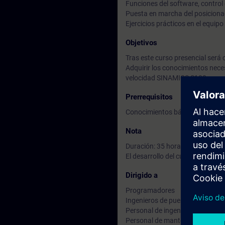
Funciones del software, control
Puesta en marcha del posiciona
Ejercicios prácticos en el equipo
Objetivos
Tras este curso presencial será c
Adquirir los conocimientos nece
velocidad SINAMICS S120
Prerrequisitos
Conocimientos básicos de contr
Nota
Duración: 35 horas.
El desarrollo del curso, así com
Dirigido a
Programadores
Ingenieros de puesta en marcha
Personal de ingeniería
Personal de mantenimiento