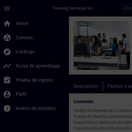
Saltar al contenido principal
Página cargada
menu
Training Services for Digital Industries
Curso - SINAMICS S1
home
Home
group_work
Canales
explore
Catálogo
timeline
Rutas de aprendizaje
assignment_turned_in
Prueba de ingreso
Descripción
Fechas e in
account_circle
Perfil
Contenido
info
Acerca de nosotros
Diseño del sistema de accionami
Puesta en marcha y parametriz
Diagnóstico y detección de fallo
Fundamentos de comunicación