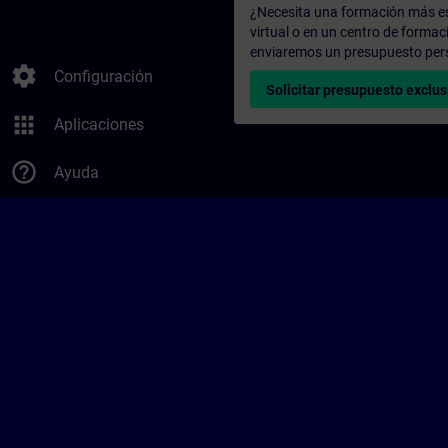
¿Necesita una formación más es
virtual o en un centro de formac
enviaremos un presupuesto per
settings
Configuración
Solicitar presupuesto exclus
apps
Aplicaciones
help_outline
Ayuda