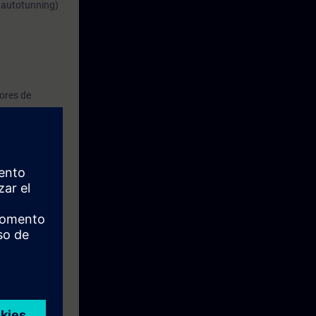
a autotunning)
dores de
0