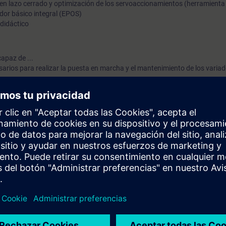
 en lazo cerrado y optimización de los servoaccionamientos (herramient
dor básico integral (EPOS)
 didáctico
apaz de ...
sarios para realizar la puesta en marcha y el mantenimiento de los varia
ol y regulación de motores
o su parte práctica, van enfocados al formato
booksize
de SINAMICS S12